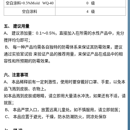
空白涂料
+0.5%Mold WQ-40
0
级
空白涂料
4
级
五、 建议用量
A、 建议添加量：0.1～0.5%，直接加入在所需的水性产品中，充分
搅拌均匀即可；
B、 每一种产品均需各自独特的防霉体系来保证其防霉效果，建议
通过实验室试验 来验证产品的推荐用量，来保证产品在成品中的相
容性和所预期的防霉效果。
六、注意事项
A、 本品稀释前有一定刺激性，使用时要穿戴好口罩、手套，以免本
品飞溅到皮肤、衣物上。
如本品溅到皮肤或眼睛，请立即用大量清水冲洗，如果还有不适，请
就医；
B、 本品严禁入口，放置远离儿童处。如不慎服用，请立即就医；
C、 本品应置于避光，干燥，防水防潮防火，阴凉处保存