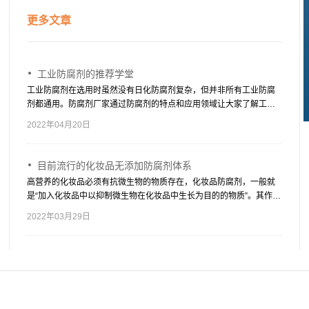
更多文章
工业防腐剂的推荐学堂
工业防腐剂在选用时虽然没有日化防腐剂复杂，但并非所有工业防腐
剂都通用。防腐剂厂家通过防腐剂的特点和应用领域让大家了解工业
防腐剂有哪些，适用于哪些产品。
2022年04月20日
目前流行的化妆品无添加防腐剂体系
高营养的化妆品必须有抗微生物的物质存在，化妆品防腐剂，一般就
是“加入化妆品中以抑制微生物在化妆品中生长为目的的物质”。其作用
是防止化妆品在生产、使用及保质期内发生腐败变质，损害消费者的
2022年03月29日
健康，同时，防止二次污染也主要依靠防腐剂。