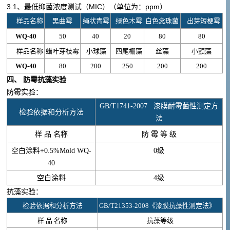
3.1、最低抑菌浓度测试（MIC）（单位为：ppm）
样品名称
黑曲霉
绳状青霉
绿色木霉
白色念珠菌
出芽短梗霉
WQ-40
50
40
20
80
80
样品名称
蜡叶芽枝霉
小球藻
四尾栅藻
丝藻
小颤藻
WQ-40
80
200
250
200
200
四、 防霉抗藻实验
防霉实验：
GB/T1741-2007
漆膜耐霉菌性测定方
检验依据和分析方法
法
样 品 名称
防 霉 等 级
空白涂料
+0.5%Mold WQ-
0
级
40
空白涂料
4
级
抗藻实验：
检验依据和分析方法
GB/T21353-2008
《漆膜抗藻性测定法》
样 品 名称
抗藻等级