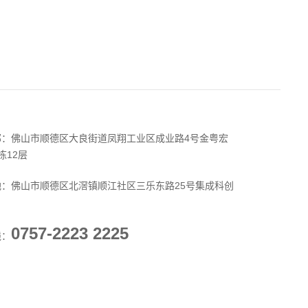
部：佛山市顺德区大良街道凤翔工业区成业路4号金粤宏
栋12层
地：佛山市顺德区北滘镇顺江社区三乐东路25号集成科创
0757-2223 2225
线：