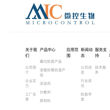
关于我
产品中心
应用范
新闻动
服务支
们
围
态
持
罐内防腐产品
公司简
公司动
技术服
漆膜防霉抗藻产
介
态
务
品
企业实
行业资
消泡剂
力
讯
分散剂
工厂实
防腐学
景
堂
原材料